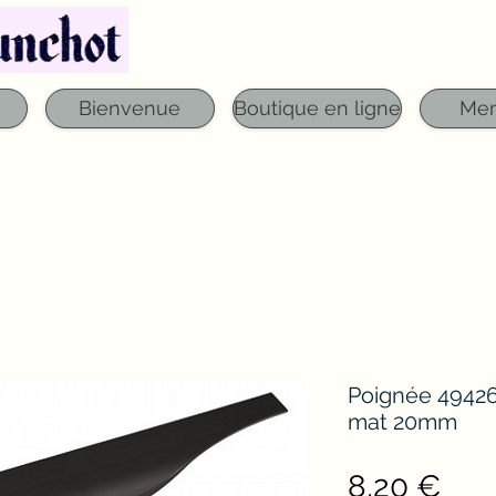
Téléphone : 03 29 06 61 50
qfounchot88@gmai
Bienvenue
Boutique en ligne
Me
Poignée 49426
mat 20mm
Prix
8,20 €