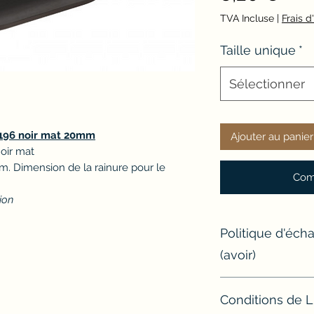
TVA Incluse
|
Frais d
Taille unique
*
Sélectionner
 196 noir mat 20mm
Ajouter au panier
noir mat
m. Dimension de la rainure pour le
Com
tion
Politique d'éc
(avoir)
Si un article ne con
Conditions de L
l'échanger ou d'e