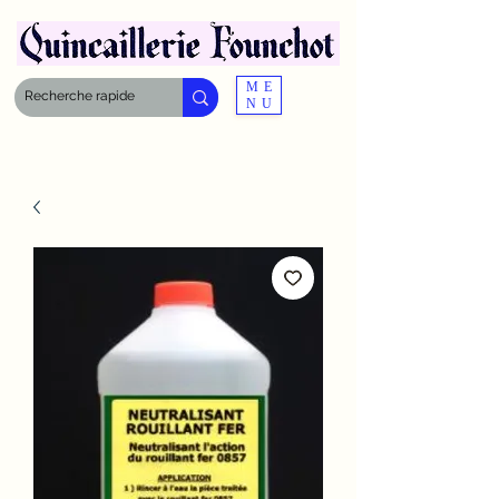
ME
NU