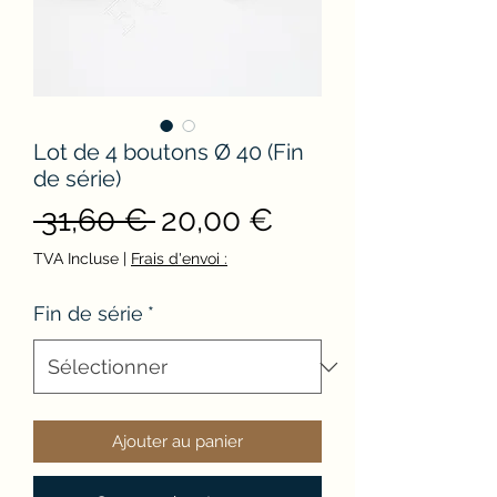
Lot de 4 boutons Ø 40 (Fin
de série)
Prix
Prix
 31,60 € 
20,00 €
original
promotionnel
TVA Incluse
|
Frais d'envoi :
Fin de série
*
Ajouter au panier