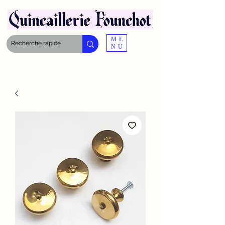
ME
NU