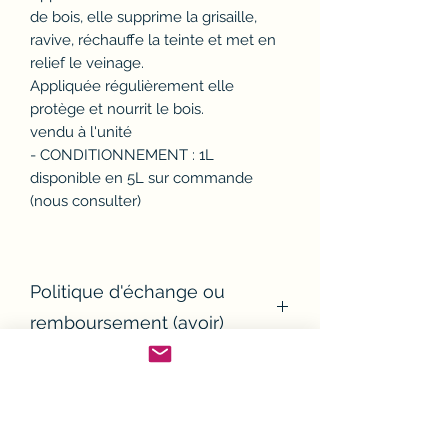
de bois, elle supprime la grisaille,
ravive, réchauffe la teinte et met en
relief le veinage.
Appliquée régulièrement elle
protège et nourrit le bois.
vendu à l'unité
- CONDITIONNEMENT : 1L
disponible en 5L sur commande
(nous consulter)
Politique d'échange ou
remboursement (avoir)
Si un article ne convient pas, il est
Conditions de Livraison
possible de l'échanger ou d'en
demander le remboursement.
Sauf exceptions, toutes les
Modalités de retour :