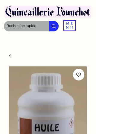
ME
NU