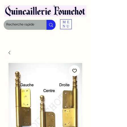
ME
NU