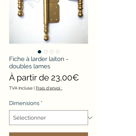
Fiche à larder laiton -
doubles lames
Prix
À partir de
23,00€
promotionnel
TVA Incluse
|
Frais d'envoi :
Dimensions
*