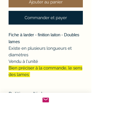
Ajouter au panier
Commander et payer
Fiche à larder - finition laiton - Doubles
lames
Existe en plusieurs longueurs et
diamètres
Vendu à l'unité
Bien préciser à la commande, le sens
des lames
Politique d'échange ou
remboursement (avoir)
Si un article ne convient pas, il est
Conditions de Livraison
possible de l'échanger ou d'en
demander le remboursement.