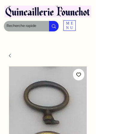
ME
NU