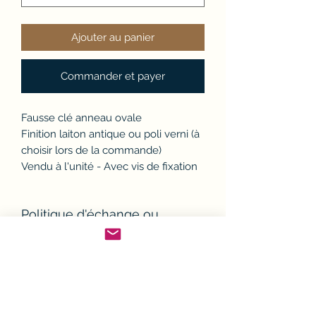
Ajouter au panier
Commander et payer
Fausse clé anneau ovale
Finition laiton antique ou poli verni (à
choisir lors de la commande)
Vendu à l'unité - Avec vis de fixation
Politique d'échange ou
remboursement (avoir)
Si un article ne convient pas, il est
Conditions de Livraison
possible de l'échanger ou d'en
demander le remboursement.
Sauf exceptions, toutes les
Modalités de retour :