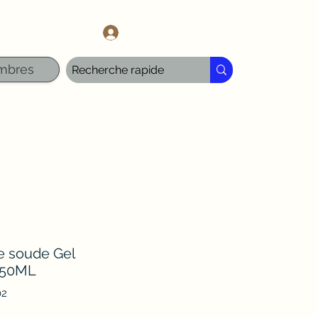
l.com
Se connecter
mbres
e soude Gel
750ML
02