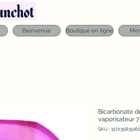
Téléphone : 03 29 06 61 50
qfounchot88@gmai
Bienvenue
Boutique en ligne
Me
Bicarbonate d
vaporisateur 
SKU : 31723583516