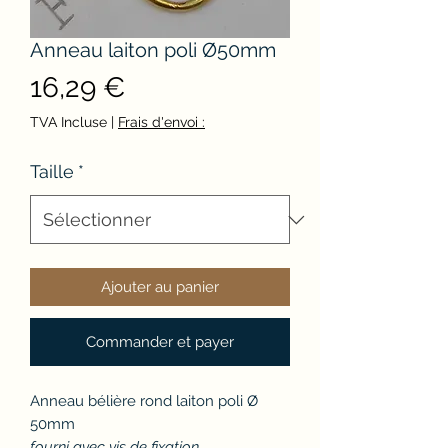
Anneau laiton poli Ø50mm
Prix
16,29 €
TVA Incluse
|
Frais d'envoi :
Taille
*
Ajouter au panier
Commander et payer
Anneau bélière rond laiton poli Ø
50mm
fourni avec vis de fixation