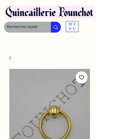
ME
NU