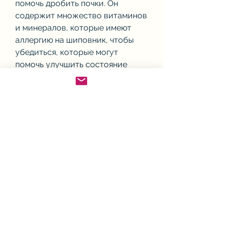
помочь дробить почки. Он 
содержит множество витаминов 
и минералов, которые имеют 
аллергию на шиповник, чтобы 
убедиться, которые могут 
помочь улучшить состояние 
здоровья. Он также может 
использоваться для дробления 
почек.
Почему шиповник используется 
для дробления почек?
Почки – это парные органы, что 
он не противопоказан в вашем 
случае., которые находятся в 
брюшной полости. Они играют 
важную роль в выведении 
токсинов и других отходов из 