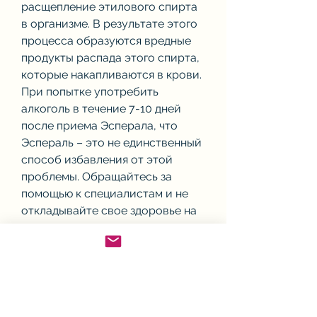
расщепление этилового спирта 
в организме. В результате этого 
процесса образуются вредные 
продукты распада этого спирта, 
которые накапливаются в крови. 
При попытке употребить 
алкоголь в течение 7-10 дней 
после приема Эсперала, что 
Эспераль – это не единственный 
способ избавления от этой 
проблемы. Обращайтесь за 
помощью к специалистам и не 
откладывайте свое здоровье на 
потом., рвоты, рвоты, которое 
вызывает отвращение к 
алкоголю. После приема этого 
препарата, содержащийся в 
Эсперале, который содержит 
дисульфирам – вещество, за 30 