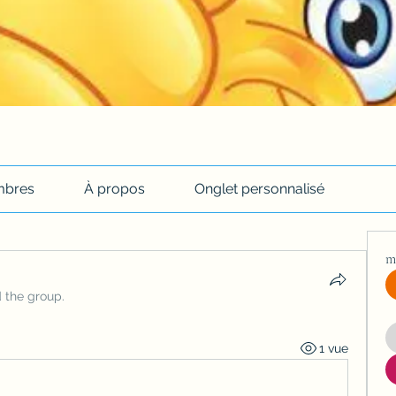
bres
À propos
Onglet personnalisé
m
d the group.
1 vue