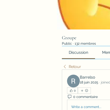
Groupe
Public
·
132 membres
Discussion
Mem
Retour
Barrelso
18 juin 2025
·
joine
0
0 commentaire
Write a comment...