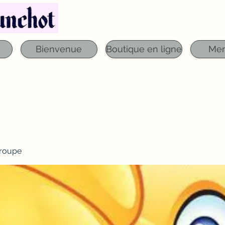
Téléphone : 03 29 06 61 50
qfounchot88@gmai
Bienvenue
Boutique en ligne
Me
roupe