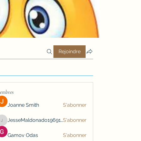
Rejoindre
embres
Joanne Smith
S'abonner
JesseMaldonado1969116
S'abonner
JesseMaldonado1969116
Gamov Odas
S'abonner