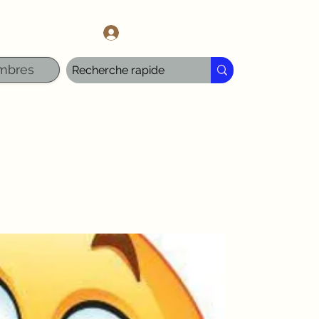
l.com
Se connecter
mbres