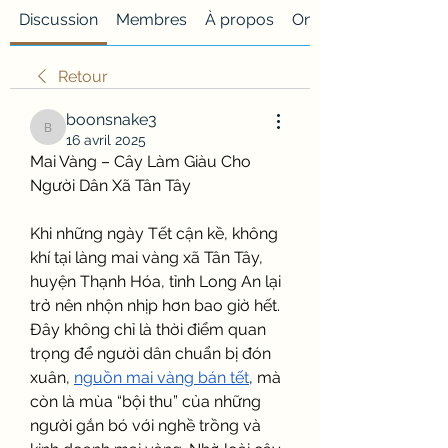
Discussion
Membres
À propos
Onglet personnalisé
Retour
boonsnake3
boonsnake3
16 avril 2025
Mai Vàng – Cây Làm Giàu Cho 
Người Dân Xã Tân Tây
Khi những ngày Tết cận kề, không 
khí tại làng mai vàng xã Tân Tây, 
huyện Thạnh Hóa, tỉnh Long An lại 
trở nên nhộn nhịp hơn bao giờ hết. 
Đây không chỉ là thời điểm quan 
trọng để người dân chuẩn bị đón 
xuân, 
nguồn mai vàng bán tết
, mà 
còn là mùa “bội thu” của những 
người gắn bó với nghề trồng và 