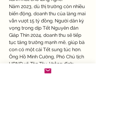
Năm 2023, dù thị trường còn nhiều 
biến động, doanh thu của làng mai 
vẫn vượt 15 tỷ đồng. Người dân kỳ 
vọng trong dịp Tết Nguyên đán 
Giáp Thìn 2024, doanh thu sẽ tiếp 
tục tăng trưởng mạnh mẽ, giúp bà 
con có một cái Tết sung túc hơn.
Ông Hồ Minh Cường, Phó Chủ tịch 
UBND xã Tân Tây, khẳng định: 
“Làng mai không chỉ là một nghề 
truyền thống mà còn trở thành một 
phần quan trọng trong quá trình 
chuyển dịch cơ cấu kinh tế của địa 
phương. Người dân không ngừng 
đổi mới, sáng tạo để nâng cao giá 
trị cây mai, tạo việc làm ổn định và 
đóng góp đáng kể vào sự phát 
triển kinh tế - xã hội.”