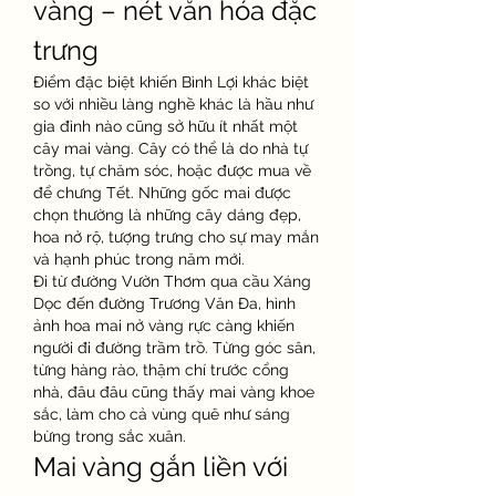
vàng – nét văn hóa đặc 
trưng
Điểm đặc biệt khiến Bình Lợi khác biệt 
so với nhiều làng nghề khác là hầu như 
gia đình nào cũng sở hữu ít nhất một 
cây mai vàng. Cây có thể là do nhà tự 
trồng, tự chăm sóc, hoặc được mua về 
để chưng Tết. Những gốc mai được 
chọn thường là những cây dáng đẹp, 
hoa nở rộ, tượng trưng cho sự may mắn 
và hạnh phúc trong năm mới.
Đi từ đường Vườn Thơm qua cầu Xáng 
Dọc đến đường Trương Văn Đa, hình 
ảnh hoa mai nở vàng rực càng khiến 
người đi đường trầm trồ. Từng góc sân, 
từng hàng rào, thậm chí trước cổng 
nhà, đâu đâu cũng thấy mai vàng khoe 
sắc, làm cho cả vùng quê như sáng 
bừng trong sắc xuân.
Mai vàng gắn liền với 