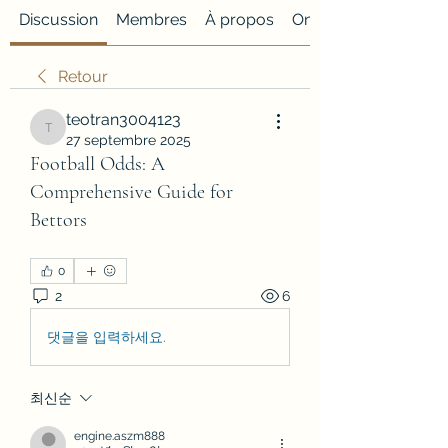
Discussion
Membres
À propos
Onglet personnalisé
Retour
teotran3004123
teotran3004123
27 septembre 2025
Football Odds: A
Comprehensive Guide for
Bettors
0
2
6
댓글을 입력하세요.
최신순
engine.aszm888