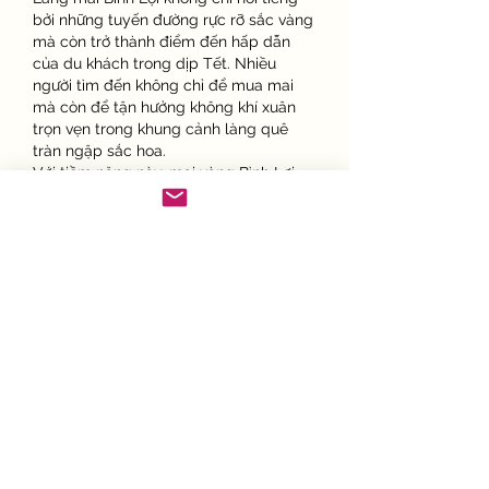
bởi những tuyến đường rực rỡ sắc vàng 
mà còn trở thành điểm đến hấp dẫn 
của du khách trong dịp Tết. Nhiều 
người tìm đến không chỉ để mua mai 
mà còn để tận hưởng không khí xuân 
trọn vẹn trong khung cảnh làng quê 
tràn ngập sắc hoa.
Với tiềm năng này, mai vàng Bình Lợi 
hoàn toàn có thể trở thành sản phẩm 
du lịch đặc trưng của TP.HCM. Sự kết 
hợp giữa sản xuất nông nghiệp và phát 
triển dịch vụ du lịch sẽ giúp địa phương 
khai thác hiệu quả hơn giá trị của cây 
mai vàng, đồng thời bảo tồn nét văn 
hóa truyền thống.
Từ niềm tự hào của từng gia đình đến 
sự phát triển quy mô làng nghề, hoa 
mai vàng Bình Lợi đã, đang và sẽ tiếp 
tục là biểu tượng đặc trưng của mùa 
xuân TP.HCM. Mỗi độ Tết đến, sắc vàng 