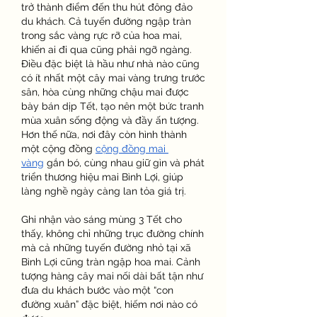
trở thành điểm đến thu hút đông đảo 
du khách. Cả tuyến đường ngập tràn 
trong sắc vàng rực rỡ của hoa mai, 
khiến ai đi qua cũng phải ngỡ ngàng. 
Điều đặc biệt là hầu như nhà nào cũng 
có ít nhất một cây mai vàng trưng trước 
sân, hòa cùng những chậu mai được 
bày bán dịp Tết, tạo nên một bức tranh 
mùa xuân sống động và đầy ấn tượng. 
Hơn thế nữa, nơi đây còn hình thành 
một cộng đồng 
cộng đồng mai 
vàng
 gắn bó, cùng nhau giữ gìn và phát 
triển thương hiệu mai Bình Lợi, giúp 
làng nghề ngày càng lan tỏa giá trị.
Ghi nhận vào sáng mùng 3 Tết cho 
thấy, không chỉ những trục đường chính 
mà cả những tuyến đường nhỏ tại xã 
Bình Lợi cũng tràn ngập hoa mai. Cảnh 
tượng hàng cây mai nối dài bất tận như 
đưa du khách bước vào một “con 
đường xuân” đặc biệt, hiếm nơi nào có 