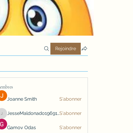
Rejoindre
embres
Joanne Smith
S'abonner
JesseMaldonado1969116
S'abonner
JesseMaldonado1969116
Gamov Odas
S'abonner