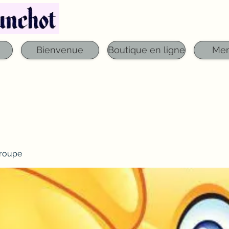
Téléphone : 03 29 06 61 50
qfounchot88@gmai
Bienvenue
Boutique en ligne
Me
roupe