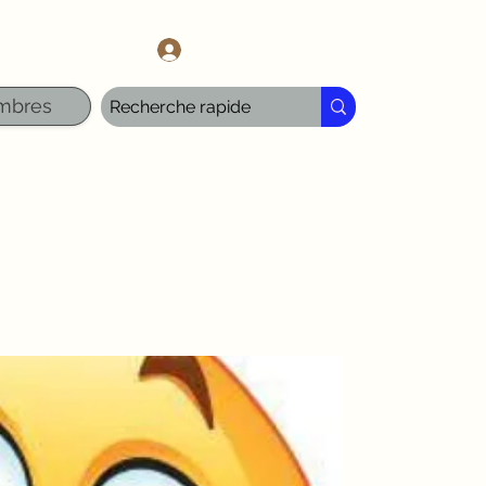
l.com
Se connecter
mbres