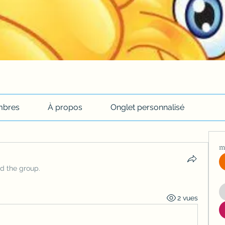
bres
À propos
Onglet personnalisé
m
ed the group.
2 vues