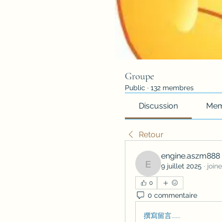
Groupe
Public
·
132 membres
Discussion
Mem
Retour
engine.aszm888
9 juillet 2025
·
join
engine.aszm888
0
0 commentaire
撰寫留言......