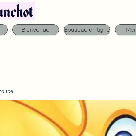
Téléphone : 03 29 06 61 50
qfounchot88@gmai
Bienvenue
Boutique en ligne
Me
roupe