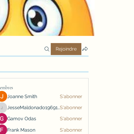
Rejoindre
embres
Joanne Smith
S'abonner
JesseMaldonado1969116
S'abonner
JesseMaldonado1969116
Gamov Odas
S'abonner
Frank Mason
S'abonner