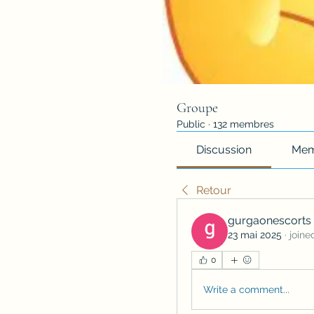
Groupe
Public
·
132 membres
Discussion
Mem
Retour
gurgaonescorts
23 mai 2025
·
joine
0
Write a comment...