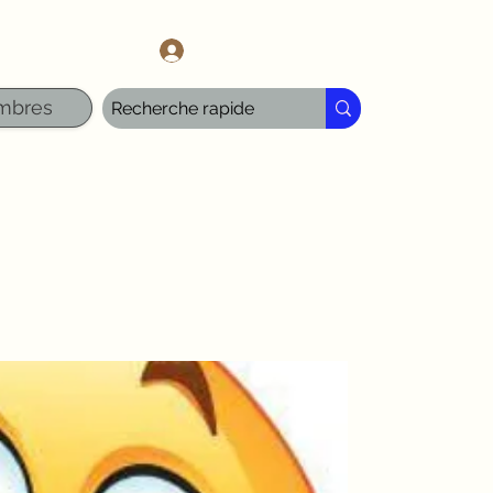
l.com
Se connecter
mbres