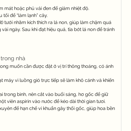
m mát hoặc phủ vải đen để giảm nhiệt độ.
 tối để “làm lạnh” cây.
ít) tưới nhằm kích thích ra lá non, giúp làm chậm quá 
vài ngày. Sau khi đạt hiệu quả, tỉa bớt lá non để tránh 
 trong nhà
ong muốn cần được đặt ở vị trí thông thoáng, có ánh 
 máy vì luồng gió trực tiếp sẽ làm khô cánh và khiến 
 trong bình, nên cắt vào buổi sáng, hơ gốc để giữ 
t viên aspirin vào nước để kéo dài thời gian tươi.
uyên để hạn chế vi khuẩn gây thối gốc, giúp hoa bền 