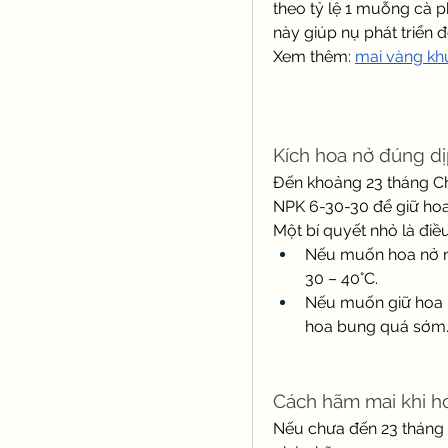
theo tỷ lệ 1 muỗng cà ph
này giúp nụ phát triển 
Xem thêm: 
mai vàng kh
Kích hoa nở đúng dị
Đến khoảng 23 tháng Ch
NPK 6-30-30 để giữ hoa
Một bí quyết nhỏ là điề
Nếu muốn hoa nở n
30 – 40°C.
Nếu muốn giữ hoa lâ
hoa bung quá sớm
Cách hãm mai khi h
Nếu chưa đến 23 tháng 