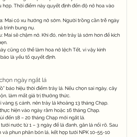
ù hợp. Thời điểm này quyết định đến độ nở hoa vào 
a: Mai có xu hướng nở sớm. Người trồng cần trễ ngày 
uá trình bung nụ.
u: Mai sẽ chậm nở. Khi đó, nên trảy lá sớm hơn để kích 
hẹn.
ày cũng có thể làm hoa nở lệch Tết, vì vậy kinh 
báo là yếu tố quyết định.
chọn ngày ngắt lá
” báo hiệu thời điểm trảy lá. Nếu chọn sai ngày, cây 
n, làm mất giá trị thưởng thức.
i vàng 5 cánh, nên trảy lá khoảng 13 tháng Chạp.
 thực hiện vào ngày rằm hoặc 16 tháng Chạp.
ùi đến 18 – 20 tháng Chạp mới ngắt lá.
 tưới nước từ 1 – 3 ngày để lá đanh, gân lá nổi rõ. Sau 
ẫm và phun phân bón lá, kết hợp tưới NPK 10-55-10 