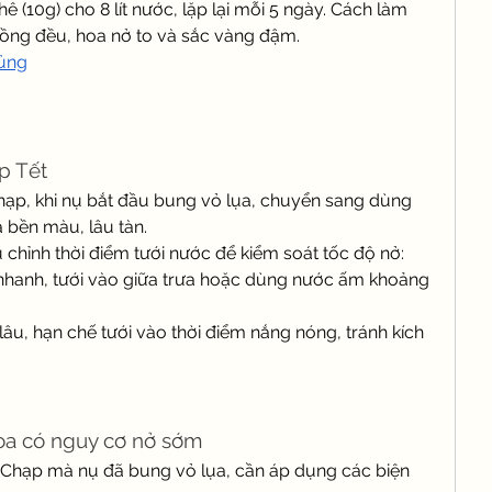
ê (10g) cho 8 lít nước, lặp lại mỗi 5 ngày. Cách làm 
đồng đều, hoa nở to và sắc vàng đậm.
ủng
p Tết
ạp, khi nụ bắt đầu bung vỏ lụa, chuyển sang dùng 
 bền màu, lâu tàn.
u chỉnh thời điểm tưới nước để kiểm soát tốc độ nở:
hanh, tưới vào giữa trưa hoặc dùng nước ấm khoảng 
u, hạn chế tưới vào thời điểm nắng nóng, tránh kích 
.
oa có nguy cơ nở sớm
Chạp mà nụ đã bung vỏ lụa, cần áp dụng các biện 