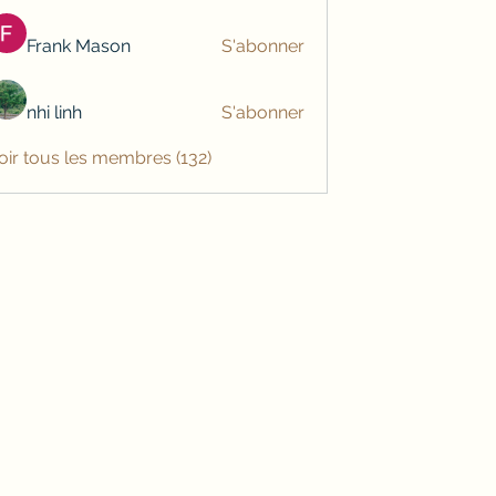
Frank Mason
S'abonner
nhi linh
S'abonner
oir tous les membres (132)