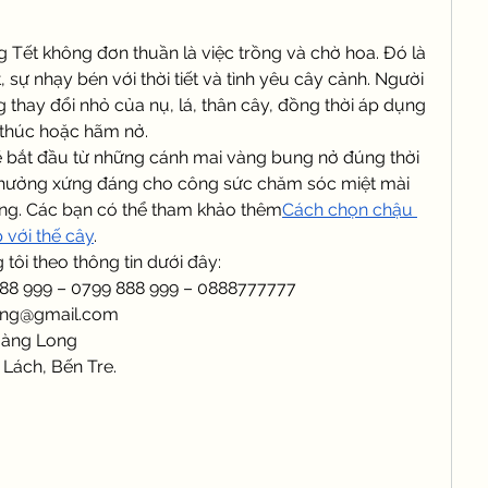
Tết không đơn thuần là việc trồng và chờ hoa. Đó là 
, sự nhạy bén với thời tiết và tình yêu cây cảnh. Người 
 thay đổi nhỏ của nụ, lá, thân cây, đồng thời áp dụng 
 thúc hoặc hãm nở.
 bắt đầu từ những cánh mai vàng bung nở đúng thời 
thưởng xứng đáng cho công sức chăm sóc miệt mài 
ng. Các bạn có thể tham khảo thêm
Cách chọn chậu 
 với thế cây
.
tôi theo thông tin dưới đây:
888 999 – 0799 888 999 – 0888777777
ng@gmail.com
oàng Long
 Lách, Bến Tre.