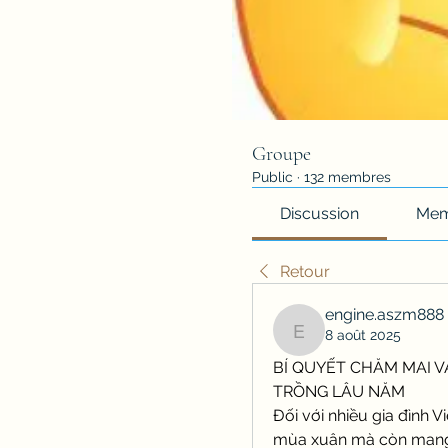
Groupe
Public
·
132 membres
Discussion
Mem
Retour
engine.aszm888
8 août 2025
engine.aszm888
BÍ QUYẾT CHĂM MAI V
TRỒNG LÂU NĂM
Đối với nhiều gia đình V
mùa xuân mà còn mang 