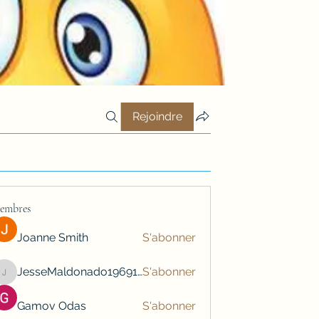
Rejoindre
embres
Joanne Smith
S'abonner
JesseMaldonado1969116
S'abonner
JesseMaldonado1969116
Gamov Odas
S'abonner