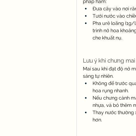
pháp hãm:
Đưa cây vào nơi râ
Tưới nước vào chiều
Pha urê loãng (1g/l
trình nở hoa khoảng 
che khuất nụ.
Lưu ý khi chưng mai
Mai sau khi đạt độ nở m
sáng tự nhiên.
Không để trước quạt
hoa rụng nhanh.
Nếu chưng cành mai
nhựa, và bỏ thêm mộ
Thay nước thường x
hơn.