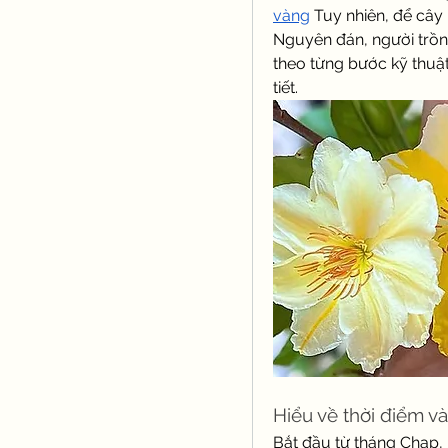
vàng
 Tuy nhiên, để câ
Nguyên đán, người trồng
theo từng bước kỹ thuật 
tiết.
Hiểu về thời điểm và
Bắt đầu từ tháng Chạp, n