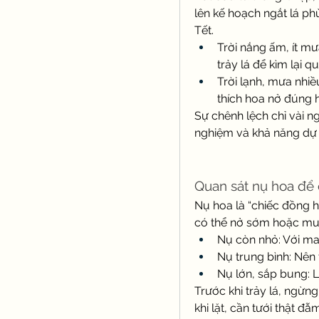
lên kế hoạch ngắt lá ph
Tết.
Trời nắng ấm, ít mư
trảy lá để kìm lại q
Trời lạnh, mưa nhiề
thích hoa nở đúng 
Sự chênh lệch chỉ vài ng
nghiệm và khả năng dự 
Quan sát nụ hoa để 
Nụ hoa là “chiếc đồng hồ
có thể nở sớm hoặc muộ
Nụ còn nhỏ: Với ma
Nụ trung bình: Nên
Nụ lớn, sắp bung: L
Trước khi trảy lá, ngừng
khi lặt, cần tưới thật đ