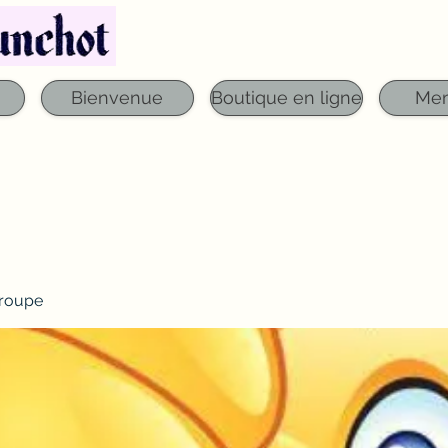
Téléphone : 03 29 06 61 50
qfounchot88@gmai
Bienvenue
Boutique en ligne
Me
roupe