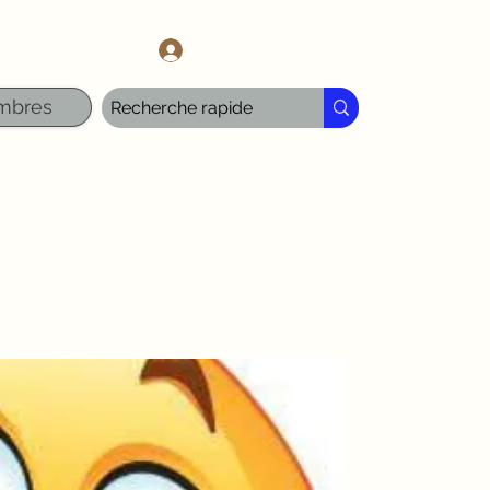
l.com
Se connecter
mbres