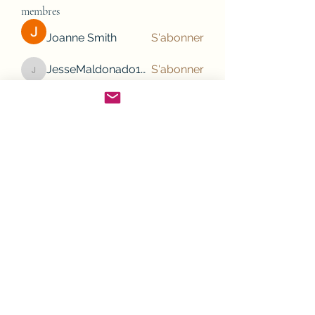
membres
Joanne Smith
S'abonner
JesseMaldonado1969116
S'abonner
JesseMaldonado1969116
Gamov Odas
S'abonner
Frank Mason
S'abonner
nhi linh
S'abonner
Voir tous les membres (132)