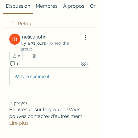
Discussion
Membres
À propos
Onglet personnalisé
Retour
melica john
Il y a 31 jours
·
joined the
group.
0
0
2
Write a comment...
À propos
Bienvenue sur le groupe ! Vous
pouvez contacter d'autres mem
...
Lire plus