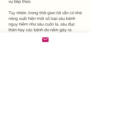
vụ tiếp theo.
Tuy nhiên, trong thời gian tới vẫn có khả 
năng xuất hiện một số loại sâu bệnh 
nguy hiểm như sâu cuốn lá, sâu đục 
thân hay các bệnh do nấm gây ra. 
Những đối tượng này có thể gây thiệt 
hại lớn nếu không được kiểm soát kịp 
thời.
Vì vậy, các cơ quan chuyên môn đã 
yêu cầu lực lượng bảo vệ thực vật tăng 
cường kiểm tra đồng ruộng và phối hợp 
với chính quyền địa phương để hướng 
dẫn nông dân áp dụng đúng các biện 
pháp phòng trừ.
Bên cạnh đó, việc nghiên cứu và thử 
nghiệm các giống cây trồng mới có khả 
năng chống chịu sâu bệnh tốt cũng 
được đẩy mạnh tại nhiều cơ sở chuyên 
môn như 
trung tâm giống cây trồng 
chất lượng cao
. Những nghiên cứu này 