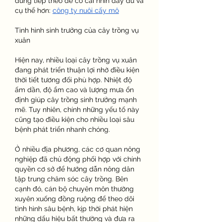
dung tiếp theo để có cái nhìn đầy đủ và 
cụ thể hơn: 
công ty nuôi cấy mô
Tình hình sinh trưởng của cây trồng vụ 
xuân
Hiện nay, nhiều loại cây trồng vụ xuân 
đang phát triển thuận lợi nhờ điều kiện 
thời tiết tương đối phù hợp. Nhiệt độ 
ấm dần, độ ẩm cao và lượng mưa ổn 
định giúp cây trồng sinh trưởng mạnh 
mẽ. Tuy nhiên, chính những yếu tố này 
cũng tạo điều kiện cho nhiều loại sâu 
bệnh phát triển nhanh chóng.
Ở nhiều địa phương, các cơ quan nông 
nghiệp đã chủ động phối hợp với chính 
quyền cơ sở để hướng dẫn nông dân 
tập trung chăm sóc cây trồng. Bên 
cạnh đó, cán bộ chuyên môn thường 
xuyên xuống đồng ruộng để theo dõi 
tình hình sâu bệnh, kịp thời phát hiện 
những dấu hiệu bất thường và đưa ra 