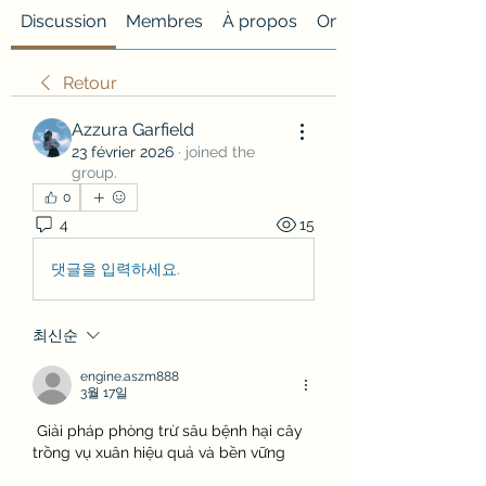
Discussion
Membres
À propos
Onglet personnalisé
Retour
Azzura Garfield
23 février 2026
·
joined the
group.
0
4
15
댓글을 입력하세요.
최신순
engine.aszm888
3월 17일
 Giải pháp phòng trừ sâu bệnh hại cây 
trồng vụ xuân hiệu quả và bền vững