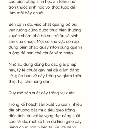
các biện pháp sinh học an toàn như 
trộn thuốc sinh học với thóc luộc để 
làm mồi bẫy chuột.
Bên cạnh đó, việc phát quang bờ bụi 
ven ruộng cũng được thực hiện thường 
xuyên nhằm phá bỏ nơi trú ẩn và sinh 
sản của chuột. Một số khu vực còn áp 
dụng biện pháp quây nilon xung quanh 
ruộng để hạn chế chuột xâm nhập.
Nhờ áp dụng đồng bộ các giải pháp 
này, tỷ lệ chuột gây hại đã giảm đáng 
kể, giúp bảo vệ cây trồng và giảm thiểu 
thiệt hại cho nông dân.
Quy mô sản xuất cây trồng vụ xuân
Trong kế hoạch sản xuất vụ xuân, nhiều 
địa phương đặt mục tiêu gieo trồng 
diện tích lớn với kỳ vọng đạt năng suất 
cao. Ví dụ, một số tỉnh dự kiến gieo cấy 
hàng chục nghìn héc ta lúa với năng 