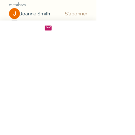
membres
Joanne Smith
S'abonner
JesseMaldonado1969116
S'abonner
JesseMaldonado1969116
Gamov Odas
S'abonner
Frank Mason
S'abonner
nhi linh
S'abonner
Voir tous les membres (132)
Cliquez pour nous suivre sur votre smartphone,
en téléchargeant l'application Spaces