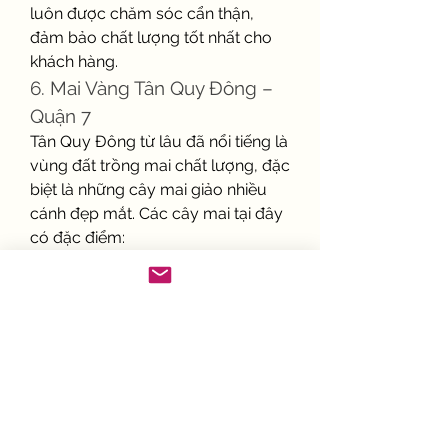
luôn được chăm sóc cẩn thận, 
đảm bảo chất lượng tốt nhất cho 
khách hàng.
6. Mai Vàng Tân Quy Đông – 
Quận 7
Tân Quy Đông từ lâu đã nổi tiếng là 
vùng đất trồng mai chất lượng, đặc 
biệt là những cây mai giảo nhiều 
cánh đẹp mắt. Các cây mai tại đây 
có đặc điểm:
✔ Cây khỏe mạnh, hoa nở đúng 
dịp Tết✔ Màu sắc vàng tươi, cánh 
dày, lâu tàn✔ Giá cả hợp lý, phù 
hợp với nhiều nhu cầu
Ngoài việc bán mai, nơi đây còn 
nhận chăm sóc mai sau Tết để cây 
phát triển tốt cho mùa hoa năm 
sau. Nếu bạn đang tìm kiếm một 