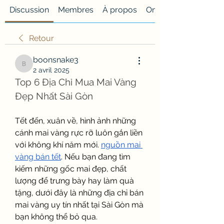
Discussion
Membres
À propos
Onglet personnalisé
Retour
boonsnake3
boonsnake3
2 avril 2025
Top 6 Địa Chỉ Mua Mai Vàng 
Đẹp Nhất Sài Gòn
Tết đến, xuân về, hình ảnh những 
cánh mai vàng rực rỡ luôn gắn liền 
với không khí năm mới. 
nguồn mai 
vàng bán tết
. Nếu bạn đang tìm 
kiếm những gốc mai đẹp, chất 
lượng để trưng bày hay làm quà 
tặng, dưới đây là những địa chỉ bán 
mai vàng uy tín nhất tại Sài Gòn mà 
bạn không thể bỏ qua.