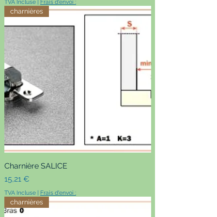
TVA Incluse
|
Frais d'envoi :
charnières
Charnière SALICE
Prix
15,21 €
TVA Incluse
|
Frais d'envoi :
charnières