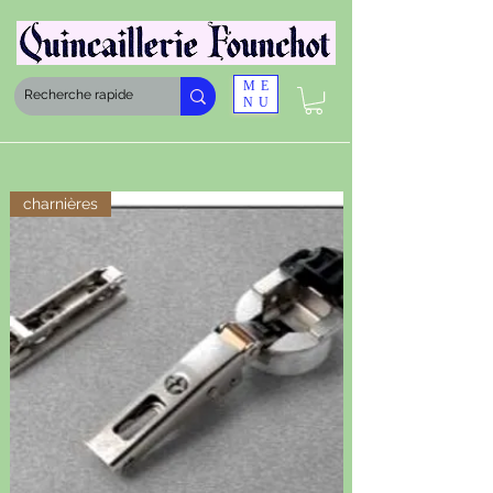
ME
NU
charnières