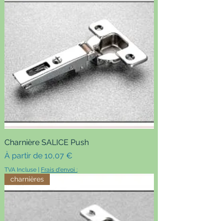
Charnière SALICE Push
Prix promotionnel
À partir de
10,07 €
TVA Incluse
|
Frais d'envoi :
charnières