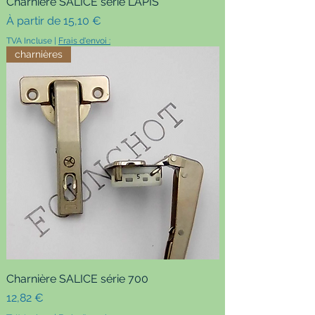
Charnière SALICE série LAPIS
Prix promotionnel
À partir de
15,10 €
TVA Incluse
|
Frais d'envoi :
charnières
Charnière SALICE série 700
Prix
12,82 €