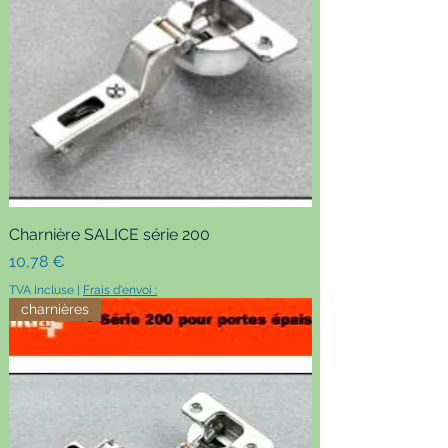
Charnière SALICE série 200
Prix
10,78 €
TVA Incluse
|
Frais d'envoi :
charnières