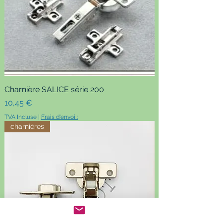
Charnière SALICE série 200
Prix
10,45 €
TVA Incluse
|
Frais d'envoi :
charnières