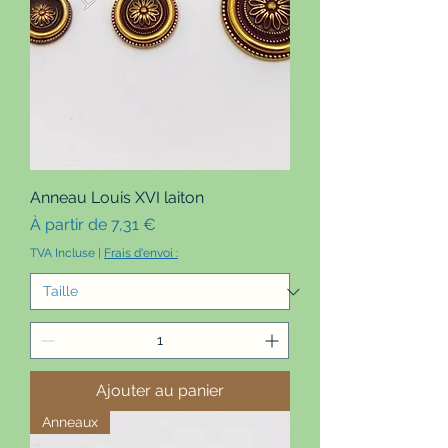
Anneau Louis XVI laiton
Prix promotionnel
À partir de
7,31 €
TVA Incluse
|
Frais d'envoi :
Ajouter au panier
Anneaux