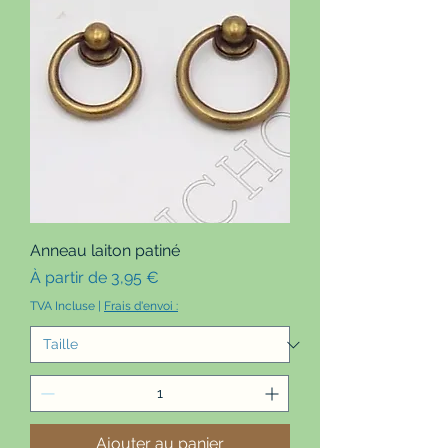
Anneau laiton patiné
Prix promotionnel
À partir de
3,95 €
TVA Incluse
|
Frais d'envoi :
Ajouter au panier