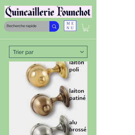
ME
NU