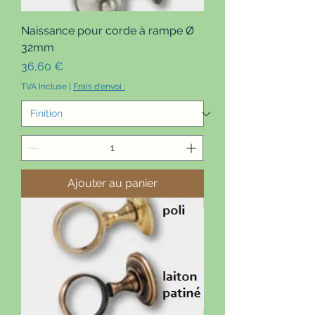
Naissance pour corde à rampe Ø
32mm
Prix
36,60 €
TVA Incluse
|
Frais d'envoi :
Ajouter au panier