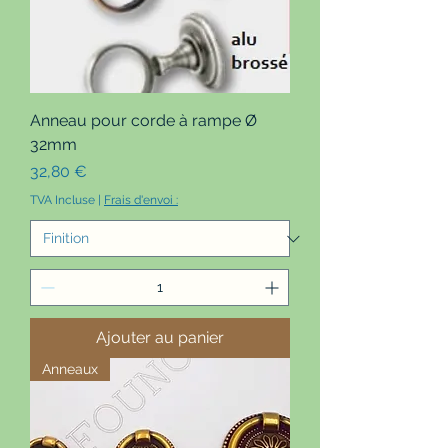
Anneau pour corde à rampe Ø
32mm
Prix
32,80 €
TVA Incluse
|
Frais d'envoi :
Ajouter au panier
Anneaux