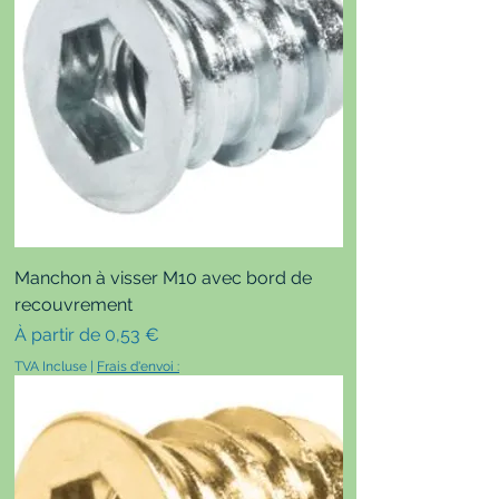
Manchon à visser M10 avec bord de
recouvrement
Prix promotionnel
À partir de
0,53 €
TVA Incluse
|
Frais d'envoi :