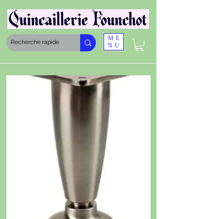
ME
NU